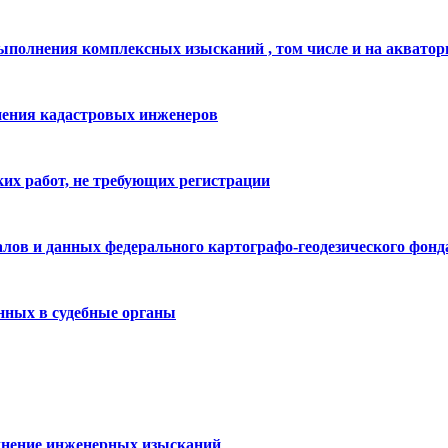
полнения комплексных изысканий , том числе и на акватор
нения кадастровых инженеров
ких работ, не требующих регистрации
лов и данных федерального картографо-геодезического фонд
нных в судебные органы
лнение инженерных изысканий