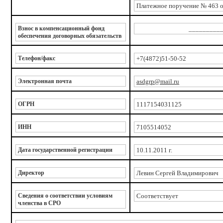
Платежное поручение № 463 от
Взнос в компенсационный фонд
_________
обеспечения договорных обязательств
Телефон/факс
+7(4872)51-50-52
Электронная почта
asdgrp@mail.ru
ОГРН
1117154031125
ИНН
7105514052
Дата государственной регистрации
10.11.2011 г.
Д
иректор
Левин Сергей Владимирович
Сведения о соответствии условиям
Соответствует
членства в СРО