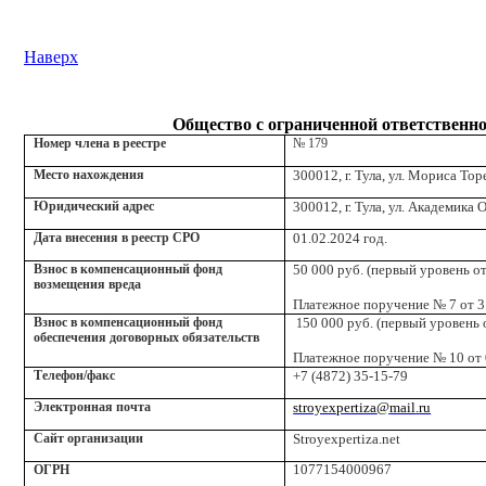
Наверх
Общество с ограниченной ответственн
Номер члена в реестре
№ 179
Место нахождения
300012, г. Тула, ул. Мориса Торе
Юридический адрес
300012, г. Тула, ул. Академика 
Дата внесения в реестр СРО
01.02.2024 год.
Взнос в компенсационный фонд
50 000 руб. (первый уровень о
возмещения вреда
Платежное поручение № 7 от 31
Взнос в компенсационный фонд
50 000 руб. (первый уровень 
1
обеспечения договорных обязательств
Платежное поручение № 10 от 0
Телефон/факс
+7 (4872) 35-15-79
Электронная почта
stroyexpertiza
@
mail
.
ru
Сайт организации
Stroyexpertiza.net
1077154000967
ОГРН