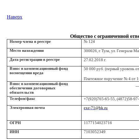
Наверх
Общество с ограниченной отв
Номер члена в реестре
№ 124
Место нахождения
300026, г. Тула, ул. Генерала М
Дата регистрации в реестре
27.02.2018 г.
Взнос в компенсационный фонд
50 000 руб. (первый уровень о
возмещения вреда
Платежное поручение № 4 от 16
Взнос в компенсационный фонд
_
обеспечения договорных
обязательств
Телефон/факс
+7(920)765-65-55, (4872)58-97
Электронная почта
exe-71@bk.ru
ОГРН
1177154023716
ИНН
7103052349