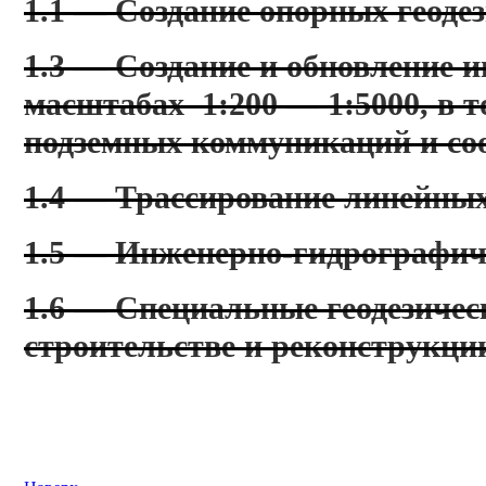
1.1 — Создание опорных геодез
1.3 — Создание и обновление 
масштабах 1:200 — 1:5000, в т
подземных коммуникаций и со
1.4 — Трассирование линейных
1.5 — Инженерно-гидрографич
1.6 — Специальные геодезичес
строительстве и реконструкци