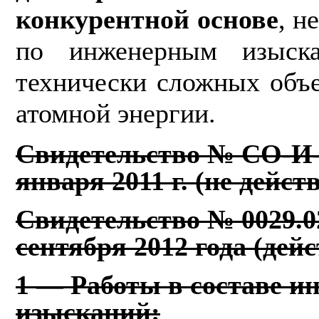
конкурентной основе
, н
по инженерным изыск
технически сложных объе
атомной энергии.
Свидетельство № СО-И-0
января 2011 г. (не дейст
Свидетельство № 0029.02
сентября 2012 года (дейст
1 — Работы в составе и
изысканий: