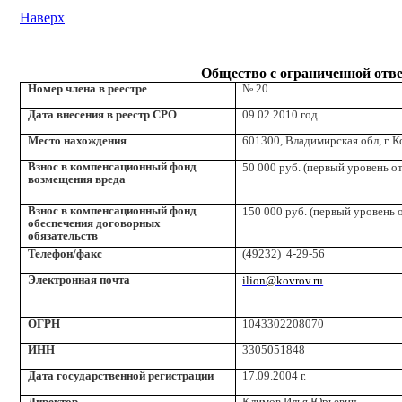
Наверх
Общество с ограниченной о
Номер члена в реестре
№ 20
Дата внесения в реестр СРО
09.02.2010 год.
Место нахождения
601300, Владимирская обл, г. Ко
Взнос в компенсационный фонд
50 000 руб. (первый уровень о
возмещения вреда
Взнос в компенсационный фонд
150 000 руб. (первый уровень 
обеспечения договорных
обязательств
Телефон/факс
(49232) 4-29-56
Электронная почта
ilion@kovrov.ru
ОГРН
1043302208070
ИНН
3305051848
Дата государственной регистрации
17.09.2004 г.
Директор
Климов Илья Юрьевич