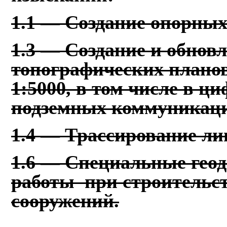
1.1 — Создание опорных 
1.3 — Создание и обнов
топографических плано
1:5000, в том числе в ц
подземных коммуникаци
1.4 — Трассирование ли
1.6 — Специальные геод
работы при строительст
сооружений.