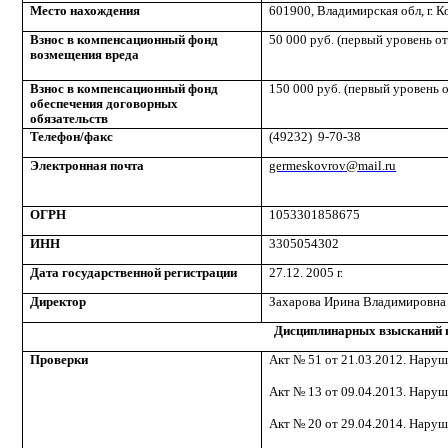
Место нахождения
601900, Владимирская обл, г. Ко
Взнос в компенсационный фонд
50 000 руб. (первый уровень о
возмещения вреда
Взнос в компенсационный фонд
150 000 руб. (первый уровень 
обеспечения договорных
обязательств
Телефон/факс
(49232)
9-70-38
Электронная почта
germeskovrov@mail.ru
ОГРН
1053301858675
ИНН
3305054302
Дата государственной регистрации
27.12. 2005 г.
Директор
Захарова Ирина Владимировна
Дисциплинарных взысканий 
Проверки
Акт № 51 от 21.03.2012. Наруш
Акт № 13 от 09.04.2013. Наруш
Акт № 20 от 29.04.2014. Наруш